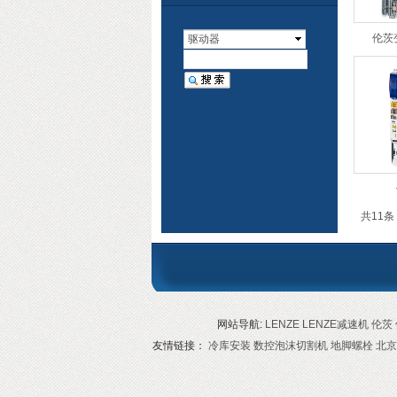
伦茨变
驱动器
共11条
网站导航:
LENZE
LENZE减速机
伦茨
友情链接：
冷库安装
数控泡沫切割机
地脚螺栓
北京