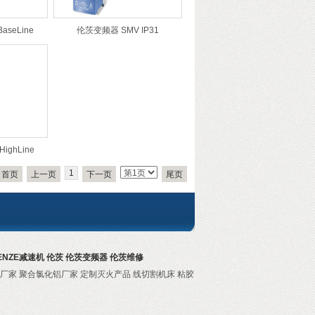
aseLine
伦茨变频器 SMV IP31
ighLine
1
首页
上一页
下一页
尾页
ENZE减速机
伦茨
伦茨变频器
伦茨维修
厂家
聚合氯化铝厂家
定制灭火产品
线切割机床
粘胶