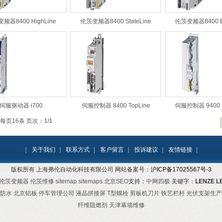
频器8400 HighLine
伦茨变频器8400 StateLine
伦茨变频器8400 B
伺服驱动器 i700
伺服控制器 8400 TopLine
伺服控制器 9400 H
 每页16条 页次：1/1
|
关于我们
|
联系方式
|
客户留言
|
投诉建议
|
友情链接
|
版权所有 上海弗伦自动化科技有限公司 网站备案号：
沪ICP备17025567号-3
伦茨变频器
伦茨维修
sitemap
sitemaps
北京SEO
支持：
中网四极
关键字：
LENZE
L
防水
北京铝板
停车管理公司
液晶拼接屏
T型螺栓
剪板机刀片
铁艺栏杆
光伏支架生产
纤维阻燃剂
天津幕墙维修