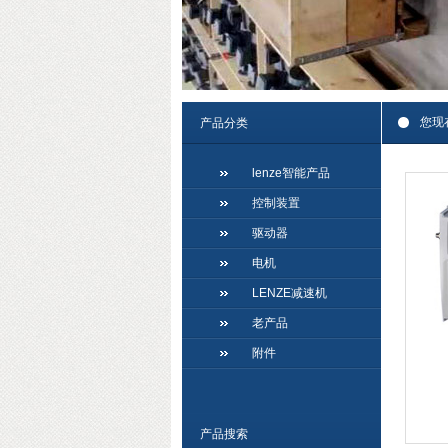
您现
产品分类
lenze智能产品
控制装置
驱动器
电机
LENZE减速机
老产品
附件
产品搜索