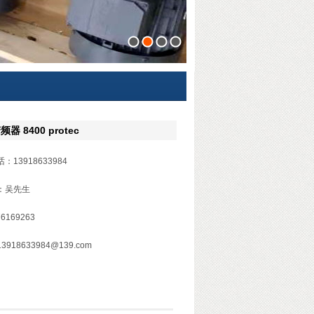
1
2
3
4
器 8400 protec
：13918633984
：吴先生
76169263
918633984@139.com