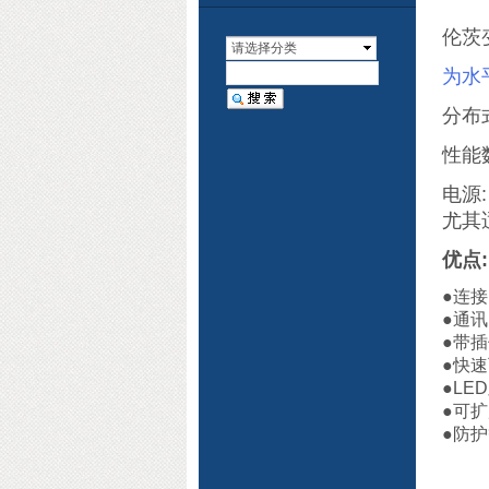
伦茨变
请选择分类
为水
分布
性能
电源: 
尤其
优点:
●连接
●通讯:
●带
●快
●LE
●可
●防护