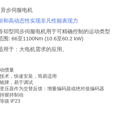
A 异步伺服电机
矩和高动态性实现非凡性能表现力
冷却型同步伺服电机用于可精确控制的运动类型
围: 66至1100Nm (10.6至60.2 kW)
适用于：大电机需求的应用。
转动惯量
件技术，快速安装，简易适用
子铭牌，易于调试
转变压器作为交替反馈：增量编码器或绝对值编码器
支持握持制动
等级 IP23