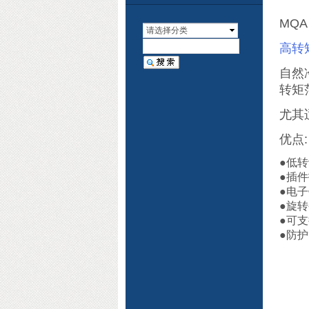
MQ
请选择分类
高转
自然
转矩范
尤其
优点:
●低
●插
●电
●旋
●可
●防护