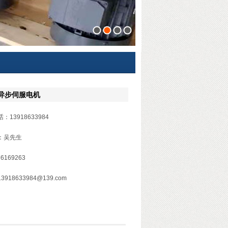
1
2
3
4
 异步伺服电机
：13918633984
：吴先生
76169263
918633984@139.com